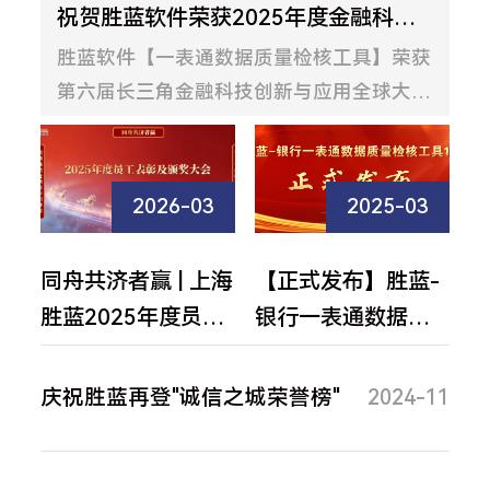
祝贺胜蓝软件荣获2025年度金融科技最佳供应商奖
胜蓝软件【一表通数据质量检核工具】荣获
第六届长三角金融科技创新与应用全球大赛
总决赛奖项。此次获奖，不仅是对胜蓝【一
表通数据质量检核工具】的高度认可，也是
对胜蓝在该领域的专业水准和研发实力的有
2026-03
2025-03
力见证！
同舟共济者赢 | 上海
【正式发布】胜蓝-
胜蓝2025年度员工
银行一表通数据质
表彰及颁奖大会
量检核工具1.0
庆祝胜蓝再登"诚信之城荣誉榜"
2024-11